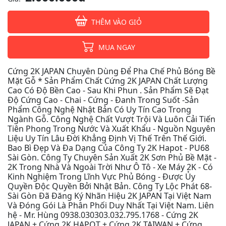
THÊM VÀO GIỎ
MUA NGAY
Cứng 2K JAPAN Chuyên Dùng Để Pha Chế Phủ Bóng Bề
Mặt Gỗ * Sản Phẩm Chất Cứng 2K JAPAN Chất Lượng
Cao Có Độ Bền Cao - Sau Khi Phun . Sản Phẩm Sẽ Đạt
Độ Cứng Cao - Chai - Cứng - Đanh Trong Suốt -Sản
Phẩm Công Nghệ Nhật Bản Có Uy Tín Cao Trong
Ngành Gỗ. Công Nghệ Chất Vượt Trội Và Luôn Cải Tiến
Tiên Phong Trong Nước Và Xuất Khẩu - Nguồn Nguyên
Liệu Uy Tín Lâu Đời Khẳng Định Vị Thế Trên Thế Giới.
Bao Bì Đẹp Và Đa Dạng Của Công Ty 2K Hapot - PU68
Sài Gòn. Công Ty Chuyên Sản Xuất 2K Sơn Phủ Bề Mặt -
2K Trong Nhà Và Ngoài Trời Như Ô Tô - Xe Máy 2K - Có
Kinh Nghiệm Trong Lĩnh Vực Phủ Bóng - Được Ủy
Quyền Độc Quyền Bởi Nhật Bản. Công Ty Lộc Phát 68-
Sài Gòn Đã Đăng Ký Nhãn Hiệu 2K JAPAN Tại Việt Nam
Và Đóng Gói Là Phân Phối Duy Nhất Tại Việt Nam. Liên
hệ - Mr. Hùng 0938.030303.032.795.1768 - Cứng 2K
JAPAN + Cứng 2K HAPOT + Cứng 2K TAIWAN + Cứng