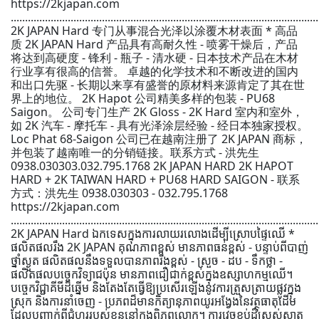
https://2kjapan.com
............................................................................................................
2K JAPAN Hard 专门从事混合光泽以涂覆木材表面 * 高品
质 2K JAPAN Hard 产品具有高耐久性 - 喷雾干燥后，产品
将达到高硬度 - 锋利 - 瓶子 - 清水硬 - 日本技术产品在木材
行业享有很高的信誉。 卓越的化学技术和不断改进的国内
和出口先驱 - 长期以来享有盛誉的原材料来源肯定了其在世
界上的地位。 2K Hapot 公司精美多样的包装 - PU68
Saigon。 公司专门生产 2K Gloss - 2K Hard 室内和室外，
如 2K 汽车 - 摩托车 - 具有光泽涂层经验 - 经日本独家授权。
Loc Phat 68-Saigon 公司已在越南注册了 2K JAPAN 商标，
并包装了越南唯一的分销链接。联系方式 - 洪先生
0938.030303.032.795.1768 2K JAPAN HARD 2K HAPOT
HARD + 2K TAIWAN HARD + PU68 HARD SAIGON - 联系
方式：洪先生 0938.030303 - 032.795.1768
https://2kjapan.com
............................................................................................................
2K JAPAN Hard ឯកទេសក្នុងការលាយរលោងដើម្បីស្រោបផ្ទៃឈើ *
ផលិតផលរឹង 2K JAPAN គុណភាពខ្ពស់ មានភាពធន់ខ្ពស់ - បន្ទាប់ពីបាញ់
ថ្នាំស្ងួត ផលិតផលនឹងទទួលបានភាពរឹងខ្ពស់ - ស្រួច - ដប - ទឹកថ្លា -
ផលិតផលបច្ចេកវិទ្យាជប៉ុន មានភាពជឿជាក់ខ្ពស់ក្នុងឧស្សាហកម្មឈើ។
បច្ចេកវិជ្ជាគីមីដ៏ឆ្នើម និងតែងតែធ្វើឱ្យប្រសើរឡើងនូវការត្រួសត្រាយផ្លូវក្នុង
ស្រុក និងការនាំចេញ - ប្រភពដ៏មានកិត្យានុភាពយូរអង្វែងនៃវត្ថុធាតុដើម
ដែលបញ្ជាក់ពីជំហររបស់ខ្លួននៅក្នុងពិភពលោក។ ការវេចខ្ចប់ដ៏ស្រស់ស្អាត