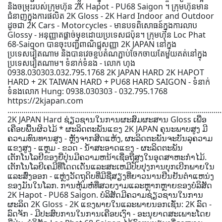
និងចម្រុះរបស់ក្រុមហ៊ុន 2K Hapot - PU68 Saigon ។ ក្រុមហ៊ុនមាន
ជំនាញក្នុងការផលិត 2K Gloss - 2K Hard Indoor and Outdoor
ដូចជា 2K Cars - Motorcycles - មានបទពិសោធន៍ក្នុងការលាប
Glossy - អនុញ្ញាតផ្តាច់មុខដោយប្រទេសជប៉ុន។ ក្រុមហ៊ុន Loc Phat
68-Saigon បានចុះបញ្ជីពាណិជ្ជសញ្ញា 2K JAPAN នៅក្នុង
ប្រទេសវៀតណាម និងបានវេចខ្ចប់តំណភ្ជាប់ចែកចាយតែមួយគត់នៅក្នុង
ប្រទេសវៀតណាម។ ទំនាក់ទំនង - លោក ហុង
0938.030303.032.795.1768 2K JAPAN HARD 2K HAPOT
HARD + 2K TAIWAN HARD + PU68 HARD SAIGON - ទំនាក់
ទំនងលោក Hung: 0938.030303 - 032.795.1768
https://2kjapan.com
............................................................................................................
2K JAPAN Hard ຊ່ຽວຊານໃນການຜະສົມຜະສານ Gloss ເພື່ອ
ເຄືອບພື້ນຜິວໄມ້ * ຜະລິດຕະພັນແຂງ 2K JAPAN ຄຸນະພາບສູງ ມີ
ຄວາມທົນທານສູງ - ຫຼັງຈາກສີດແຫ້ງ, ຜະລິດຕະພັນຈະບັນລຸຄວາມ
ແຂງສູງ - ແຫຼມ - ຂວດ - ນ້ໍາສະອາດແຂງ - ຜະລິດຕະພັນ
ເຕັກໂນໂລຢີຂອງຍີ່ປຸ່ນມີຄວາມຫນ້າເຊື່ອຖືສູງໃນອຸດສາຫະກໍາໄມ້.
ເຕັກໂນໂລຍີເຄມີທີ່ໂດດເດັ່ນແລະສະເຫມີປັບປຸງການບຸກເບີກພາຍໃນ
ແລະສົ່ງອອກ - ແຫຼ່ງວັດຖຸດິບທີ່ມີຊື່ສຽງທີ່ຍາວນານຢືນຢັນຕໍາແຫນ່ງ
ຂອງມັນໃນໂລກ. ການຫຸ້ມຫໍ່ທີ່ສວຍງາມແລະຫຼາກຫຼາຍຂອງບໍລິສັດ
2K Hapot - PU68 Saigon. ບໍລິສັດມີຄວາມຊ່ຽວຊານໃນການ
ຜະລິດ 2K Gloss - 2K ແຂງພາຍໃນແລະພາຍນອກເຊັ່ນ: 2K ລົດ -
ລົດຈັກ - ມີປະສົບການໃນການເຄືອບເງົາ - ອະນຸຍາດສະເພາະໂດຍ