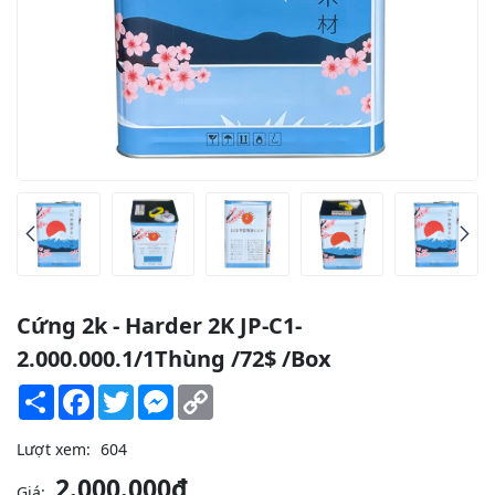
Cứng 2k - Harder 2K JP-C1-
2.000.000.1/1Thùng /72$ /Box
Share
Facebook
Twitter
Messenger
Copy
Link
Lượt xem:
604
2.000.000đ
Giá: