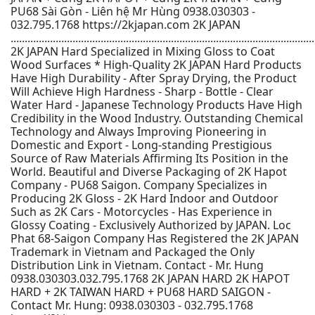
PU68 Sài Gòn - Liên hệ Mr Hùng 0938.030303 -
032.795.1768 https://2kjapan.com 2K JAPAN
............................................................................................................
2K JAPAN Hard Specialized in Mixing Gloss to Coat
Wood Surfaces * High-Quality 2K JAPAN Hard Products
Have High Durability - After Spray Drying, the Product
Will Achieve High Hardness - Sharp - Bottle - Clear
Water Hard - Japanese Technology Products Have High
Credibility in the Wood Industry. Outstanding Chemical
Technology and Always Improving Pioneering in
Domestic and Export - Long-standing Prestigious
Source of Raw Materials Affirming Its Position in the
World. Beautiful and Diverse Packaging of 2K Hapot
Company - PU68 Saigon. Company Specializes in
Producing 2K Gloss - 2K Hard Indoor and Outdoor
Such as 2K Cars - Motorcycles - Has Experience in
Glossy Coating - Exclusively Authorized by JAPAN. Loc
Phat 68-Saigon Company Has Registered the 2K JAPAN
Trademark in Vietnam and Packaged the Only
Distribution Link in Vietnam. Contact - Mr. Hung
0938.030303.032.795.1768 2K JAPAN HARD 2K HAPOT
HARD + 2K TAIWAN HARD + PU68 HARD SAIGON -
Contact Mr. Hung: 0938.030303 - 032.795.1768