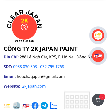
CÔNG TY 2K JAPAN PAINT
Địa Chỉ:
288 Lê Ngô Cát, KP5, P. Hố Nai, Đồng Nai
SĐT:
0938.030.303
-
032.795.1768
Email:
hoachatjapan@gmail.com
Website:
2kjapan
.com
0