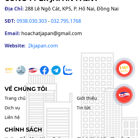
Địa Chỉ:
288 Lê Ngô Cát, KP5, P. Hố Nai, Đồng Nai
SĐT:
0938.030.303
-
032.795.1768
Email:
hoachatjapan@gmail.com
Website:
2kjapan
.com
VỀ CHÚNG TÔI
Trang chủ
Giới thiệu
Dịch vụ
Tin tức
Liên hệ
CHÍNH SÁCH