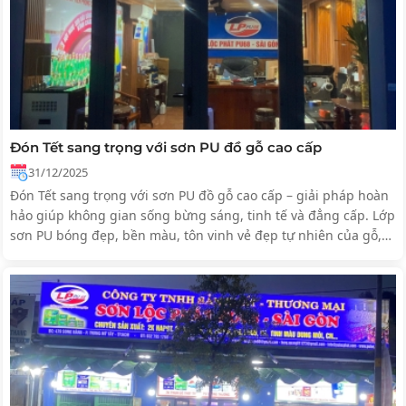
Đón Tết sang trọng với sơn PU đồ gỗ cao cấp
31/12/2025
Đón Tết sang trọng với sơn PU đồ gỗ cao cấp – giải pháp hoàn
hảo giúp không gian sống bừng sáng, tinh tế và đẳng cấp. Lớp
sơn PU bóng đẹp, bền màu, tôn vinh vẻ đẹp tự nhiên của gỗ,
mang đến một mùa Tết trọn vẹn, ấm cúng và thịnh vượng.