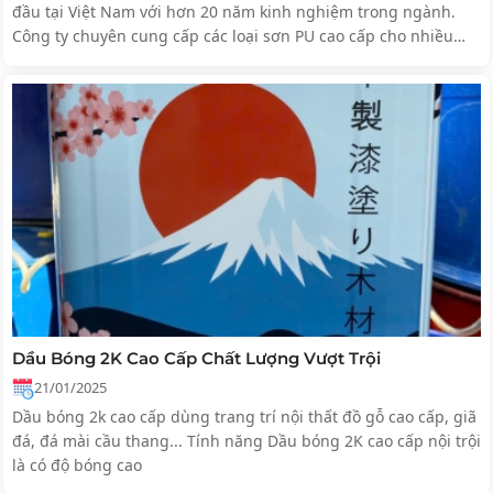
đầu tại Việt Nam với hơn 20 năm kinh nghiệm trong ngành.
Công ty chuyên cung cấp các loại sơn PU cao cấp cho nhiều
lĩnh vực khác nhau như xây dựng, trang trí nội thất, ngoại thất,
công nghiệp
Dầu Bóng 2K Cao Cấp Chất Lượng Vượt Trội
21/01/2025
Dầu bóng 2k cao cấp dùng trang trí nội thất đồ gỗ cao cấp, giã
đá, đá mài cầu thang... Tính năng Dầu bóng 2K cao cấp nội trội
là có độ bóng cao