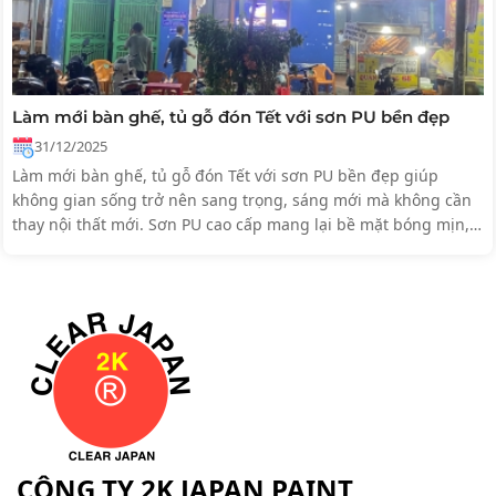
Làm mới bàn ghế, tủ gỗ đón Tết với sơn PU bền đẹp
31/12/2025
Làm mới bàn ghế, tủ gỗ đón Tết với sơn PU bền đẹp giúp
không gian sống trở nên sang trọng, sáng mới mà không cần
thay nội thất mới. Sơn PU cao cấp mang lại bề mặt bóng mịn,
bền màu, bảo vệ đồ gỗ lâu dài và đón năm mới trọn vẹn, ấm
cúng.
CÔNG TY 2K JAPAN PAINT