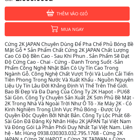
THÊM VÀO GIỎ
MUA NGAY
Cứng 2K JAPAN Chuyên Dùng Để Pha Chế Phủ Bóng Bề
Mặt Gỗ * Sản Phẩm Chất Cứng 2K JAPAN Chất Lượng
Cao Có Độ Bền Cao - Sau Khi Phun . Sản Phẩm Sẽ Đạt
Độ Cứng Cao - Chai - Cứng - Đanh Trong Suốt -Sản
Phẩm Công Nghệ Nhật Bản Có Uy Tín Cao Trong
Ngành Gỗ. Công Nghệ Chất Vượt Trội Và Luôn Cải Tiến
Tiên Phong Trong Nước Và Xuất Khẩu - Nguồn Nguyên
Liệu Uy Tín Lâu Đời Khẳng Định Vị Thế Trên Thế Giới.
Bao Bì Đẹp Và Đa Dạng Của Công Ty 2K Hapot - PU68
Sài Gòn. Công Ty Chuyên Sản Xuất 2K Sơn Phủ Bề Mặt -
2K Trong Nhà Và Ngoài Trời Như Ô Tô - Xe Máy 2K - Có
Kinh Nghiệm Trong Lĩnh Vực Phủ Bóng - Được Ủy
Quyền Độc Quyền Bởi Nhật Bản. Công Ty Lộc Phát 68-
Sài Gòn Đã Đăng Ký Nhãn Hiệu 2K JAPAN Tại Việt Nam
Và Đóng Gói Là Phân Phối Duy Nhất Tại Việt Nam. Liên
hệ - Mr. Hùng 0938.030303.032.795.1768 - Cứng 2K
JAPAN + Cứng 2K HAPOT + Cứng 2K TAIWAN + Cứng