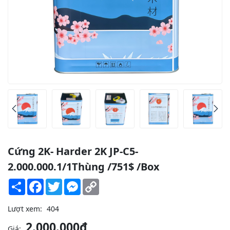
Cứng 2K- Harder 2K JP-C5-
2.000.000.1/1Thùng /751$ /Box
Share
Facebook
Twitter
Messenger
Copy
Link
Lượt xem:
404
2.000.000đ
Giá: