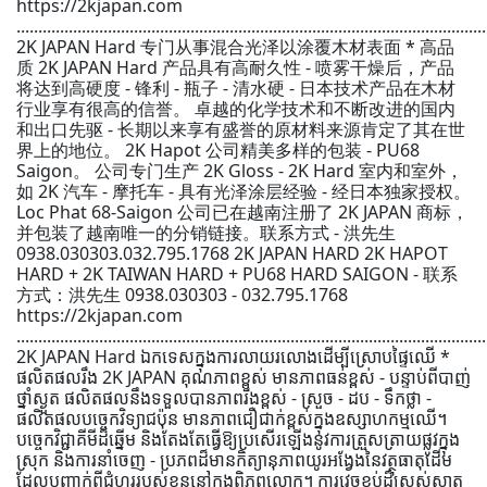
https://2kjapan.com
............................................................................................................
2K JAPAN Hard 专门从事混合光泽以涂覆木材表面 * 高品
质 2K JAPAN Hard 产品具有高耐久性 - 喷雾干燥后，产品
将达到高硬度 - 锋利 - 瓶子 - 清水硬 - 日本技术产品在木材
行业享有很高的信誉。 卓越的化学技术和不断改进的国内
和出口先驱 - 长期以来享有盛誉的原材料来源肯定了其在世
界上的地位。 2K Hapot 公司精美多样的包装 - PU68
Saigon。 公司专门生产 2K Gloss - 2K Hard 室内和室外，
如 2K 汽车 - 摩托车 - 具有光泽涂层经验 - 经日本独家授权。
Loc Phat 68-Saigon 公司已在越南注册了 2K JAPAN 商标，
并包装了越南唯一的分销链接。联系方式 - 洪先生
0938.030303.032.795.1768 2K JAPAN HARD 2K HAPOT
HARD + 2K TAIWAN HARD + PU68 HARD SAIGON - 联系
方式：洪先生 0938.030303 - 032.795.1768
https://2kjapan.com
............................................................................................................
2K JAPAN Hard ឯកទេសក្នុងការលាយរលោងដើម្បីស្រោបផ្ទៃឈើ *
ផលិតផលរឹង 2K JAPAN គុណភាពខ្ពស់ មានភាពធន់ខ្ពស់ - បន្ទាប់ពីបាញ់
ថ្នាំស្ងួត ផលិតផលនឹងទទួលបានភាពរឹងខ្ពស់ - ស្រួច - ដប - ទឹកថ្លា -
ផលិតផលបច្ចេកវិទ្យាជប៉ុន មានភាពជឿជាក់ខ្ពស់ក្នុងឧស្សាហកម្មឈើ។
បច្ចេកវិជ្ជាគីមីដ៏ឆ្នើម និងតែងតែធ្វើឱ្យប្រសើរឡើងនូវការត្រួសត្រាយផ្លូវក្នុង
ស្រុក និងការនាំចេញ - ប្រភពដ៏មានកិត្យានុភាពយូរអង្វែងនៃវត្ថុធាតុដើម
ដែលបញ្ជាក់ពីជំហររបស់ខ្លួននៅក្នុងពិភពលោក។ ការវេចខ្ចប់ដ៏ស្រស់ស្អាត