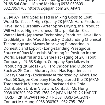
PU68 Sài Gòn - Liên hệ Mr Hùng 0938.030303 -
032.795.1768 https://2kjapan.com 2K JAPAN
............................................................................................................
2K JAPAN Hard Specialized in Mixing Gloss to Coat
Wood Surfaces * High-Quality 2K JAPAN Hard Products
Have High Durability - After Spray Drying, the Product
Will Achieve High Hardness - Sharp - Bottle - Clear
Water Hard - Japanese Technology Products Have High
Credibility in the Wood Industry. Outstanding Chemical
Technology and Always Improving Pioneering in
Domestic and Export - Long-standing Prestigious
Source of Raw Materials Affirming Its Position in the
World. Beautiful and Diverse Packaging of 2K Hapot
Company - PU68 Saigon. Company Specializes in
Producing 2K Gloss - 2K Hard Indoor and Outdoor
Such as 2K Cars - Motorcycles - Has Experience in
Glossy Coating - Exclusively Authorized by JAPAN. Loc
Phat 68-Saigon Company Has Registered the 2K JAPAN
Trademark in Vietnam and Packaged the Only
Distribution Link in Vietnam. Contact - Mr. Hung
0938.030303.032.795.1768 2K JAPAN HARD 2K HAPOT
HARD + 2K TAIWAN HARD + PU68 HARD SAIGON -
Contact Mr. Hung: 0938.030303 - 032.795.1768