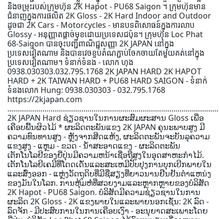
និងចម្រុះរបស់ក្រុមហ៊ុន 2K Hapot - PU68 Saigon ។ ក្រុមហ៊ុនមាន
ជំនាញក្នុងការផលិត 2K Gloss - 2K Hard Indoor and Outdoor
ដូចជា 2K Cars - Motorcycles - មានបទពិសោធន៍ក្នុងការលាប
Glossy - អនុញ្ញាតផ្តាច់មុខដោយប្រទេសជប៉ុន។ ក្រុមហ៊ុន Loc Phat
68-Saigon បានចុះបញ្ជីពាណិជ្ជសញ្ញា 2K JAPAN នៅក្នុង
ប្រទេសវៀតណាម និងបានវេចខ្ចប់តំណភ្ជាប់ចែកចាយតែមួយគត់នៅក្នុង
ប្រទេសវៀតណាម។ ទំនាក់ទំនង - លោក ហុង
0938.030303.032.795.1768 2K JAPAN HARD 2K HAPOT
HARD + 2K TAIWAN HARD + PU68 HARD SAIGON - ទំនាក់
ទំនងលោក Hung: 0938.030303 - 032.795.1768
https://2kjapan.com
............................................................................................................
2K JAPAN Hard ຊ່ຽວຊານໃນການຜະສົມຜະສານ Gloss ເພື່ອ
ເຄືອບພື້ນຜິວໄມ້ * ຜະລິດຕະພັນແຂງ 2K JAPAN ຄຸນະພາບສູງ ມີ
ຄວາມທົນທານສູງ - ຫຼັງຈາກສີດແຫ້ງ, ຜະລິດຕະພັນຈະບັນລຸຄວາມ
ແຂງສູງ - ແຫຼມ - ຂວດ - ນ້ໍາສະອາດແຂງ - ຜະລິດຕະພັນ
ເຕັກໂນໂລຢີຂອງຍີ່ປຸ່ນມີຄວາມຫນ້າເຊື່ອຖືສູງໃນອຸດສາຫະກໍາໄມ້.
ເຕັກໂນໂລຍີເຄມີທີ່ໂດດເດັ່ນແລະສະເຫມີປັບປຸງການບຸກເບີກພາຍໃນ
ແລະສົ່ງອອກ - ແຫຼ່ງວັດຖຸດິບທີ່ມີຊື່ສຽງທີ່ຍາວນານຢືນຢັນຕໍາແຫນ່ງ
ຂອງມັນໃນໂລກ. ການຫຸ້ມຫໍ່ທີ່ສວຍງາມແລະຫຼາກຫຼາຍຂອງບໍລິສັດ
2K Hapot - PU68 Saigon. ບໍລິສັດມີຄວາມຊ່ຽວຊານໃນການ
ຜະລິດ 2K Gloss - 2K ແຂງພາຍໃນແລະພາຍນອກເຊັ່ນ: 2K ລົດ -
ລົດຈັກ - ມີປະສົບການໃນການເຄືອບເງົາ - ອະນຸຍາດສະເພາະໂດຍ