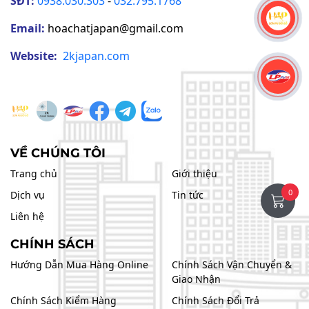
Địa Chỉ:
288 Lê Ngô Cát, KP5, P. Hố Nai, Đồng Nai
SĐT:
0938.030.303
-
032.795.1768
Email:
hoachatjapan@gmail.com
Website:
2kjapan
.com
0
VỀ CHÚNG TÔI
Trang chủ
Giới thiệu
Dịch vụ
Tin tức
Liên hệ
CHÍNH SÁCH
Hướng Dẫn Mua Hàng Online
Chính Sách Vận Chuyển &