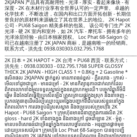
2KJAPAN 产品具有高耐用性 - 光泽 - 厚实 - 看起来像块 - 有
深度 - 2K 在木材行业享有全世界认可的一定声誉。 卓越的
化学技术，不断改进，在国内和出口方面开拓创新 - 长期信
誉良好的原材料来源确立了其在世界上的地位。 2K Hapot
公司 - PU68 Saigon 精美多样的包装。 该公司专门生产 2K
光泽 - 硬 2K 室内和室外，如 2K 汽车 - 摩托车 - 拥有多年的
光泽涂层经验 - 由日本独家授权。 Loc Phat 68-Saigon 公
司已在越南注册了 2K JAPAN 商标，是越南唯一的经销商。
联系方式 - 洪先生 0938.030303.032.795.1768
............................................................................................................
2K 日本 + 2K HAPOT + 2K 台湾 + PU68 西贡 - 联系方式：
洪先生：0938.030303 - 032.795.1768 SUPER GLOSSY
THICK 2K JAPAN - HIGH CLASS 1 + 0.8Kg + 2 Gasoline *
ផលិតផល 2KJAPAN ថ្នាក់ខ្ពស់ មានភាពធន់ខ្ពស់ - ភ្លឺរលោង - ក្រាស់ -
មើលទៅដូចជាប្លុក - មានជម្រៅ - 2K មានកិត្យានុភាពជាក់លាក់ដែល
ពិភពលោកទាំងមូលទទួលស្គាល់ក្នុងឧស្សាហកម្មឈើ។ បច្ចេកវិជ្ជាគីមីដ៏
ឆ្នើម និងតែងតែធ្វើឱ្យប្រសើរឡើង ត្រួសត្រាយផ្លូវក្នុងស្រុក និងនាំចេញ -
ប្រភពវត្ថុធាតុដើមដ៏ល្បីឈ្មោះយូរអង្វែងបញ្ជាក់ពីជំហររបស់ខ្លួននៅក្នុង
ពិភពលោក។ ការវេចខ្ចប់ដ៏ស្រស់ស្អាត និងចម្រុះរបស់ក្រុមហ៊ុន 2K
Hapot - PU68 Saigon ។ ក្រុមហ៊ុនមានជំនាញក្នុងការផលិត 2K
gloss - hard 2K ទាំងខាងក្នុង និងខាងក្រៅ ដូចជាឡាន 2K - ម៉ូតូ -
មានបទពិសោធន៍ជាច្រើនឆ្នាំក្នុងការលាបថ្នាំរលោង - អនុញ្ញាតផ្តាច់មុខ
ដោយប្រទេសជប៉ុន។ ក្រុមហ៊ុន Loc Phat 68-Saigon បានចុះបញ្ជី
ពាណិជ្ជសញ្ញា 2K JAPAN នៅក្នុងប្រទេសវៀតណាម និងជាអ្នកចែកចាយ