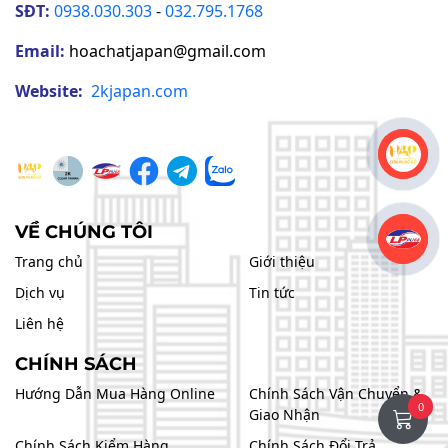
SĐT:
0938.030.303
-
032.795.1768
Email:
hoachatjapan@gmail.com
Website:
2kjapan
.com
VỀ CHÚNG TÔI
Trang chủ
Giới thiệu
Dịch vụ
Tin tức
Liên hệ
CHÍNH SÁCH
Hướng Dẫn Mua Hàng Online
Chính Sách Vận Chuyển &
0
Giao Nhận
Chính Sách Kiểm Hàng
Chính Sách Đổi Trả