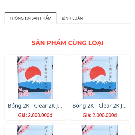
THÔNG TIN SẢN PHẨM
BÌNH LUẬN
Bóng 2K - Clear 2K JP-
Bóng 2K - Clear 2K JP-
A1-16Kg /2.000.000/
A4-16Kg /2.000.000/
Giá: 2.000.000đ
Giá: 2.000.000đ
Thùng / 75$ /Box
Thùng / 75$ /Box