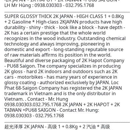
LH Mr Hùng : 0938.030303 - 032.795.1768
............................................................................................................
SUPER GLOSSY THICK 2K JAPAN - HIGH CLASS 1 + 0.8Kg
+ 2 Gasoline * High-class 2KJAPAN products have high
durability - shiny - thick - look like a block - have depth -
2K has a certain prestige that the whole world
recognizes in the wood industry. Outstanding chemical
technology and always improving, pioneering in
domestic and export - long-standing reputable source
of raw materials affirms its position in the world.
Beautiful and diverse packaging of 2K Hapot Company
- PU68 Saigon. The company specializes in producing
2K gloss - hard 2K indoors and outdoors such as 2K
cars - motorbikes - has many years of experience in
glossy coating - authorized exclusively by JAPAN. Loc
Phat 68-Saigon Company has registered the 2K JAPAN
trademark in Vietnam and is the only distributor in
Vietnam. . Contact - Mr. Hung
0938.030303.032.795.1768 2K JAPAN + 2K HAPOT + 2K
TAIWAN +PU68 SAIGON - Contact Mr. Hung:
0938.030303 - 032.795.1768
............................................................................................................
超光泽厚 2K JAPAN - 高级 1 + 0.8Kg + 2 汽油 * 高级