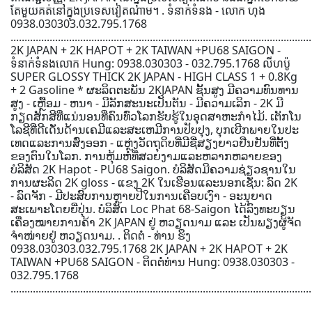
តែមួយគត់នៅក្នុងប្រទេសវៀតណាម។ . ទំនាក់ទំនង - លោក ហុង
0938.030303.032.795.1768
............................................................................................................
2K JAPAN + 2K HAPOT + 2K TAIWAN +PU68 SAIGON -
ទំនាក់ទំនងលោក Hung: 0938.030303 - 032.795.1768 លីហប៉ូ
SUPER GLOSSY THICK 2K JAPAN - HIGH CLASS 1 + 0.8Kg
+ 2 Gasoline * ຜະລິດຕະພັນ 2KJAPAN ຊັ້ນສູງ ມີຄວາມທົນທານ
ສູງ - ເຫຼື້ອມ - ຫນາ - ມີລັກສະນະເປັນຕັນ - ມີຄວາມເລິກ - 2K ມີ
ກຽດສັກສີທີ່ແນ່ນອນທີ່ຄົນທົ່ວໂລກຮັບຮູ້ໃນອຸດສາຫະກໍາໄມ້. ເຕັກ​ໂນ​
ໂລ​ຊີ​ທີ່​ດີ​ເດັ່ນ​ດ້ານ​ເຄ​ມີ​ແລະ​ສະ​ເຫມີ​ການ​ປັບ​ປຸງ, ບຸກ​ເບີກ​ພາຍ​ໃນ​ປະ​
ເທດ​ແລະ​ການ​ສົ່ງ​ອອກ - ແຫຼ່ງ​ວັດ​ຖຸ​ດິບ​ທີ່​ມີ​ຊື່​ສຽງ​ຍາວ​ຢືນ​ຢັນ​ທີ່​ຕັ້ງ​
ຂອງ​ຕົນ​ໃນ​ໂລກ. ການຫຸ້ມຫໍ່ທີ່ສວຍງາມແລະຫລາກຫລາຍຂອງ
ບໍລິສັດ 2K Hapot - PU68 Saigon. ບໍລິສັດມີຄວາມຊ່ຽວຊານໃນ
ການຜະລິດ 2K gloss - ແຂງ 2K ໃນເຮືອນແລະນອກເຊັ່ນ: ລົດ 2K
- ລົດຈັກ - ມີປະສົບການຫຼາຍປີໃນການເຄືອບເງົາ - ອະນຸຍາດ
ສະເພາະໂດຍຍີ່ປຸ່ນ. ບໍລິສັດ Loc Phat 68-Saigon ໄດ້ລົງທະບຽນ
ເຄື່ອງໝາຍການຄ້າ 2K JAPAN ຢູ່ ຫວຽດນາມ ແລະ ເປັນພຽງຜູ້ຈັດ
ຈຳໜ່າຍຢູ່ ຫວຽດນາມ. . ຕິດຕໍ່ - ທ່ານ ຮຶງ
0938.030303.032.795.1768 2K JAPAN + 2K HAPOT + 2K
TAIWAN +PU68 SAIGON - ຕິດຕໍ່ທ່ານ Hung: 0938.030303 -
032.795.1768
............................................................................................................