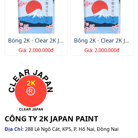
Bóng 2K - Clear 2K JP-
Bóng 2K - Clear 2K JP-
A3-16Kg /2.000.000/
A5-16Kg /2.000.000 /
Giá: 2.000.000đ
Giá: 2.000.000đ
Thùng / 75$ /Box
Thùng / 75$ /Box
CÔNG TY 2K JAPAN PAINT
Địa Chỉ:
288 Lê Ngô Cát, KP5, P. Hố Nai, Đồng Nai