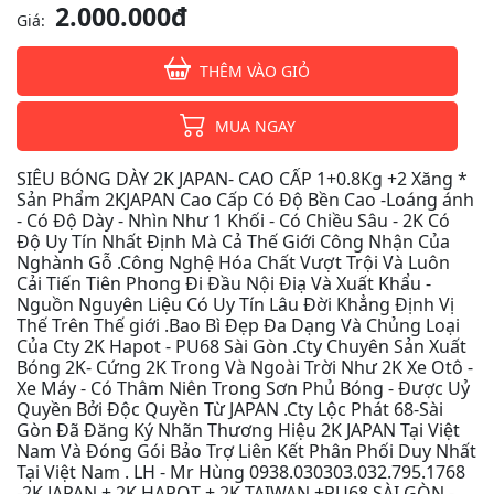
2.000.000đ
Giá:
THÊM VÀO GIỎ
MUA NGAY
SIÊU BÓNG DÀY 2K JAPAN- CAO CẤP 1+0.8Kg +2 Xăng *
Sản Phẩm 2KJAPAN Cao Cấp Có Độ Bền Cao -Loáng ánh
- Có Độ Dày - Nhìn Như 1 Khối - Có Chiều Sâu - 2K Có
Độ Uy Tín Nhất Định Mà Cả Thế Giới Công Nhận Của
Nghành Gỗ .Công Nghệ Hóa Chất Vượt Trội Và Luôn
Cải Tiến Tiên Phong Đi Đầu Nội Điạ Và Xuất Khẩu -
Nguồn Nguyên Liệu Có Uy Tín Lâu Đời Khẳng Định Vị
Thế Trên Thế giới .Bao Bì Đẹp Đa Dạng Và Chủng Loại
Của Cty 2K Hapot - PU68 Sài Gòn .Cty Chuyên Sản Xuất
Bóng 2K- Cứng 2K Trong Và Ngoài Trời Như 2K Xe Otô -
Xe Máy - Có Thâm Niên Trong Sơn Phủ Bóng - Được Uỷ
Quyền Bởi Độc Quyền Từ JAPAN .Cty Lộc Phát 68-Sài
Gòn Đã Đăng Ký Nhãn Thương Hiệu 2K JAPAN Tại Việt
Nam Và Đóng Gói Bảo Trợ Liên Kết Phân Phối Duy Nhất
Tại Việt Nam . LH - Mr Hùng 0938.030303.032.795.1768
-2K JAPAN + 2K HAPOT + 2K TAIWAN +PU68 SÀI GÒN -